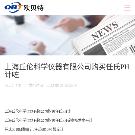
企
试
新
行
联
业
验
闻
业
系
简
机
中
动
我
介
型
心
态
们
号
上海丘伦科学仪器有限公司购买任氏PH
计咗
点击：
478 | 发布时间：2022-09-21 20:56:09
上海丘伦科学仪器有限公司购买任氏PH计
上海丘伦科学仪器有限公司购买任氏PH提高技术水平计
任式6010M酸度计,任式6010M 酸度计